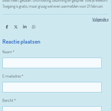
Beau heeft gedaan. Ontmoeting, bezinning en gesprek. Voel je welkom.
Toegang is gratis, maar graag wel even aanmelden voor 21 februari.
Volgende
»
D
D
S
D
E
E
H
E
L
E
A
L
Reactie plaatsen
E
L
R
E
N
E
N
Naam *
E-mailadres *
Bericht *